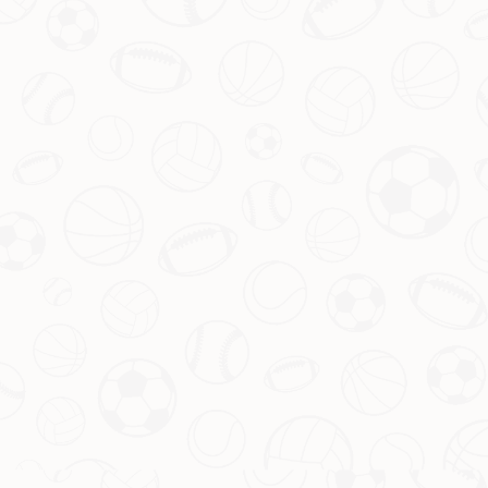
根廷小城走到欧洲顶级联赛，他经历了无数质疑与挑战。而那一脚，
似乎在告诉全世界：我不仅仅是力量与拼搏，我也能带来艺术般的享
受。
这种从平凡到不凡的变化，正是足球最打动人的地方。每一个看似普
通的球员，都可能在某个瞬间爆发出惊人的能量，而劳塔罗的那一
夜，正是这样的奇迹。
相关链接：
Majiang·麻将胡了模拟器在线试玩 - PG麻将电子游戏
APP下载
上一篇：足坛传奇贝肯鲍尔逝世：辉煌职业生涯荣誉回顾
下一篇：德媒：凯恩首夺冠军，拜仁球迷热情不高
爱游戏体育
地址：
内蒙古自治区通辽市霍林郭勒市珠斯花街道