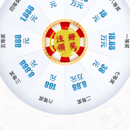
朴实中的优雅 劳塔罗的独特魅力
劳塔罗从来不是那种以华丽著称的球员。他的球风更像一个勤恳的工
人，总是默默为球队付出。但正是这种朴实，让他在关键时刻展现出
的优雅显得格外珍贵。那一晚，当他完成那记
外脚背后传
时，全场观
众都为之倾倒。
这种反差感，正是劳塔罗吸引人的地方。他没有过多的个人表演，也
没有刻意的炫技，但每一次触球都充满力量与智慧。正如一位评论员
所说：“劳塔罗就像一块未经雕琢的宝石，一旦被激发，就能绽放耀眼
的光芒。”