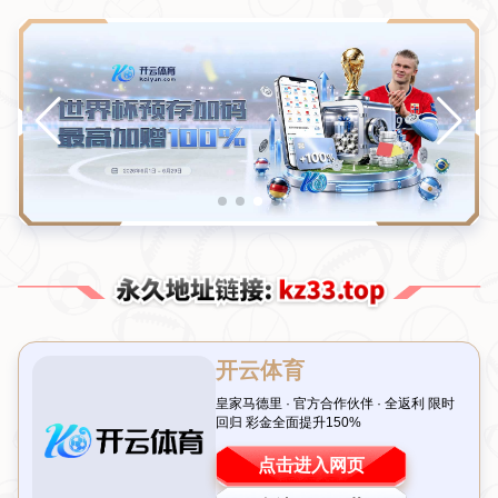
新闻中心
NEWS