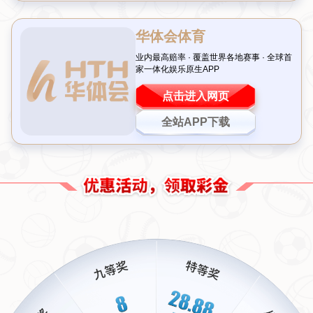
名。此番斥资3000万欧元招揽宽萨，不难看出俱乐部对他的高度期
待。那究竟是什么吸引了药厂呢？
首先，从技能特点上来说，
宽萨在场上表现得非常全面且极具爆
发力。他既能胜任防守重任，又可以通过高速推进帮助攻击端制造威
胁
。这种攻守兼备、灵活适应多个战术体系的能力正是现代足坛不可
或缺的重要属性。
其次，无论技术层面还是心理素质，相较于同龄球员而言，他都
显现出了超强稳定性和成长潜质。在之前效力期间，其关键数据统计
如抢断成功率、传球准确度等都排名靠前。而对于渴望即战力又着眼
未来发展的球队来说，这无疑是一项双赢投资。
个人协议达成意味着什么？
此次报道明确提到“个人协议已完成”，这表明从薪资待遇到合同细
节，两者间基本实现了一致意见。在现代职业体育界，一个优异结构
化合同通常包括固定薪酬加绩效奖金，同时还可能涉及条款激励机
制，例如是否附有解约金责任。从某种角度来看，这份完善而清晰的
框架既为团队提供保障，也彰显了俱乐部尊重人才价值理念。