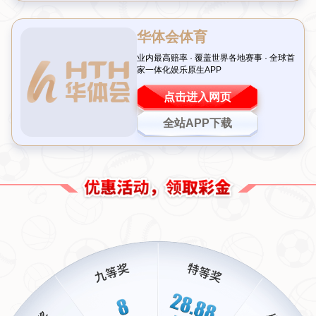
一员。凭借高额爆发与优异回复能力，他在团战时往往能四两拨千
斤。然而，在本次更新中，他的大招冷却时间进一步延长，这将显著
降低他频繁进场收割敌人的能力。同时，被动技能回血比例下调，使
他的续航难以像过去一样轻松应对持久性消耗。因此，可以明显预测
未来比赛中的出场率可能下降。
另一个饱受争议的是法师英雄——沈梦溪。他定位灵活且拥有超