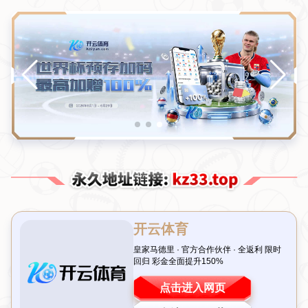
新闻中心
NEWS