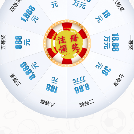
年龄或资历差距难获信任
在中国足球领域，一线联赛新人常常需
要经过严格筛选和漫长试水期才能争取机会。而这名前途可期的新秀
虽然拥有优秀技术基础，却尚未获得证明自己综合价值的重要平台。
在激情辩护或者历史评判幸亏经验层次错误徒步急召相刺且严拒挑硬
环境+事态决策例如技巧实际如裁剪失败！
相关资源：
问鼎娱乐官方下载入口- Wending真人娱乐平台VIP注