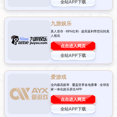
返回列表
泰山队悍将赛季遭冷遇，实力超王钰
栋却无缘登场
发布时间：2026-08-05T00:10:05+08:00 信息来源：爱游戏体育 浏览次数：
前言：从明星到边缘，一个球员的困惑与遗憾
在中国足球职业联赛中，山东泰山队一直以强大的阵容和深厚的
底蕴闻名。然而，本赛季，这支实力雄厚的球队却出现了一些令人费
解的人员调度引发热议。尤其是关于某位原本备受期待、甚至被视为
比王钰栋更具潜力的一名年轻球员，现在竟然遭到冷落，整个赛季居
然无缘登场。这一情况让许多球迷和业内人士对主教练崔康熙展开了
激烈讨论。