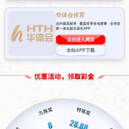
挑战者为何被冷眼相待？ 才华不逊于新星派头十足
这位年轻才俊目前仍未披露太多信息，但坊间已有不少人在将他
与王钰栋做对比。有评论指出，在技术能力、比赛风格以及心理素质
等各方面，他都显示出了超越同龄人的优势。他曾数次在青年赛事中
展现优异表现，并且已经入选国家集训团队。从整体来看，他具备成
为山东泰山重要轮换甚至核心角色的潜力。
然而，自崔康熙执教以来，这位有着如此亮眼履历的小将似乎始
终处于边界化状态——不仅没有进入首发名单，连比赛替补机会也近
乎绝迹。如果单纯归咎于伤病问题，那么时间早已可以消除这一困
扰；但如果说是战术定位或其他因素，很难解释背后的逻辑。这种“资
源闲置”的情况，引起了外界对团队内部管理结构及理念调整上的深
思。
分析两大原因：排挤真的只是表面现象吗？ 個案案例折射主帅安
排矛盾根源点加强曝光加精准！（长远效益极关键）