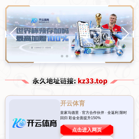
新闻中心
NEWS