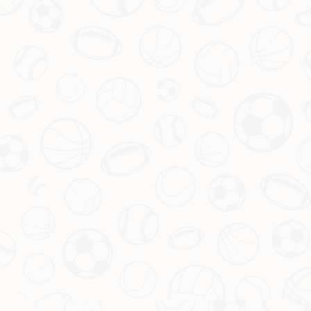
爱游戏体育
地址：
内蒙古自治区通辽市霍林郭勒市珠斯花街道
邮箱：admin@en-ayxsports.com
友情链接
客服热线(服务时间：9:00-18:00)
0832-7424452