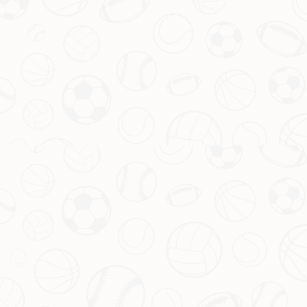
成多层次防线。这种从失败中吸取教训、不断改进的态度，正是他们
能够
拒绝中超六连败
的重要原因。
未来展望：防守为基 谋求更多可能
虽然目前止住了连败，但梅州客家要想真正摆脱困境，仅靠稳固
的后防还远远不够。如何在守住比分的基础上提升进攻效率，将是下
一阶段的关键课题。不过，可以肯定的是，通过这一波
苦练防守
，球
队已经迈出了坚实的第一步。无论是球员信心还是战术执行力，都得
到了显著提升。
此外，球迷的支持也在此刻显得尤为重要。每一次主场的呐喊，
都是对队员们坚持不懈的最好鼓励。正如一句老话所说：
“没有过不去
的坎，只有不愿迈过去的腿。”
相信在接下来的比赛中，这支队伍会用
更顽强的斗志，为大家带来更多惊喜。
链接参考：
PG电子游戏APP下载-PG模拟器在线试玩 PG Game
上一篇：内幕揭晓：欧冠夺冠后，大巴黎未来计划仍未明朗
下一篇：泰山队悍将赛季遭冷遇，实力超王钰栋却无缘登场