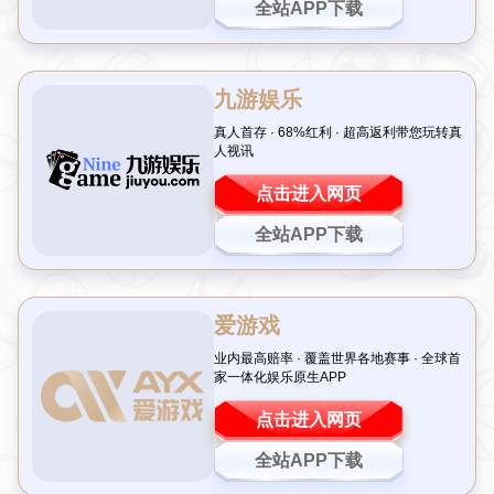
返回列表
防守苦战，梅州力阻中超六连败
发布时间：2026-08-08T00:10:02+08:00 信息来源：爱游戏体育 浏览次数：
前言：从低谷到反击 梅州队的防守蜕
变
在中超联赛的激烈角逐中，梅州客家队近期陷入连败泥潭，士气
备受打击。然而，在关键时刻，球队通过
苦练防守
，成功止住颓势，
拒绝了令人窒息的六连败。这不仅是一场战术调整的胜利，更是团队
意志力的体现。今天，我们将深入探讨梅州队如何通过强化防守扭转
局面，点燃球迷对未来的希望。
困境中的抉择：为何聚焦防守
在联赛前几轮，梅州客家队的表现并不理想，连续失利让球队排