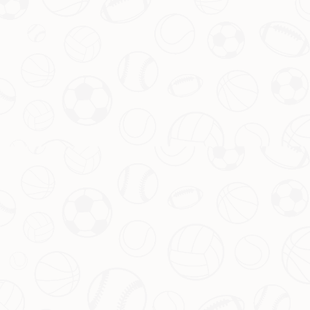
是比赛场地，更是当地球迷的精神堡垒。每次主场比赛，五华的看台
总是座无虚席，球迷们用热情为球队加油助威。这种氛围无疑是梅州
队的隐形助力，尤其是在关键战役中，主场优势往往能激发球员的斗
志。
同时，地方政府和企业对俱乐部的支持也在不断加码。如果能借此机
会完善基础设施、提升运营水平，
梅州足球
或许能在未来几年迎来更
大的突破。而这一切，都需要从2025赛季的每一步稳扎稳打开始，尤
其是开局阶段的表现，将直接影响外界对他们的信心与期待。