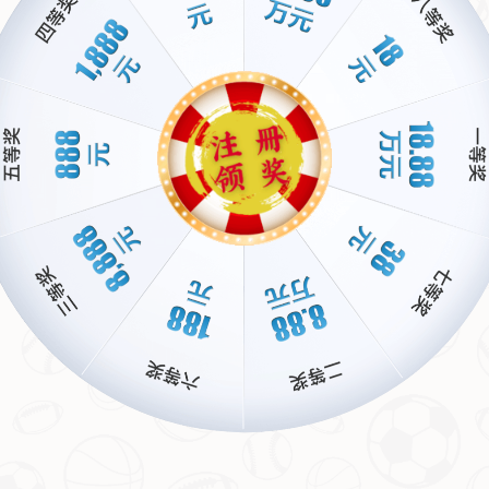
绩，这让他们在面对强敌时更加从容，最终成功保级。反观另一支队
伍，因前期连续失利，全队陷入低迷，最终未能逃脱降级命运。可
见，
开局的关键性
对梅州队而言不容小觑。主教练需要在战术布置和
人员轮换上做好充分准备，确保球队在起步阶段展现出竞争力。
面临的挑战：阵容磨合与赛程考验
尽管有一定的历史积淀，但梅州客家在重返中超后仍将面临多重挑
战。首先是阵容的磨合问题。由于部分主力球员可能在休赛期离队或
状态起伏，如何快速找到最佳组合将是教练组的一大难题。其次，中
超的密集赛程对体能和板凳深度要求极高，尤其是在面对豪门球队
时，如何避免崩盘也是一门学问。
此外，作为一支来自中小城市的俱乐部，梅州队的引援预算和青训体
系相较于一线城市队伍仍有差距。这意味着他们必须在有限资源下发
挥出最大效能，或许可以通过挖掘本土潜力新星或引进性价比高的外
援来弥补短板。
未来的希望：主场优势与球迷支持
说到梅州足球，就不得不提他们的主场——五华奥体中心。这里不仅