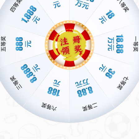
高度集中注意力。可以说，正是因为有了这样强劲的对手，这场比赛
才显得格外精彩。
三 对攻中的技术与心理博弈
这场比赛最大的看点无疑是双方在
对攻
中的针锋相对。乒乓球作为一
项高对抗性的运动，不仅考验选手的反应速度和技术水平，更考验他
们在高压下的心理素质。每当比分胶着时，王楚钦和孙颖莎都能沉着
应对，通过细腻的小动作调整节奏；而巴西组合则凭借不服输的精
神，一次次发起冲击。
例如，在决胜局的一个关键回合中，双方连续拉锯十余拍，最终王楚
钦以一个出其不意的侧身正手扣杀拿下关键一分。这一刻，不仅是技
术的胜利，更是
心理素质
的体现。观众无不为之振奋，直呼这场比赛
“看得太过瘾”。