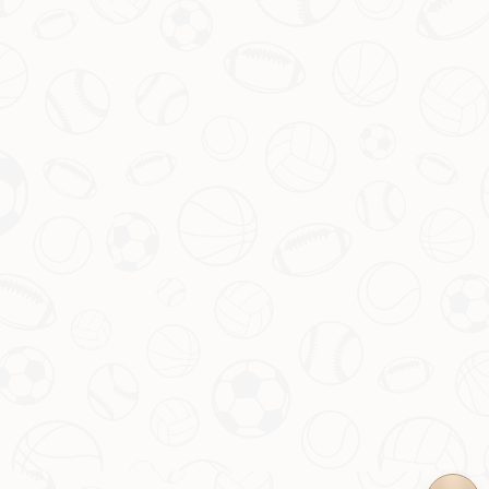
梁。
客服热线(服务时间：9:00-18:00)
0832-7424452