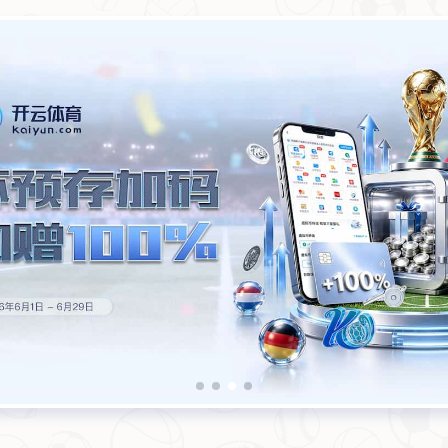
首页
关于