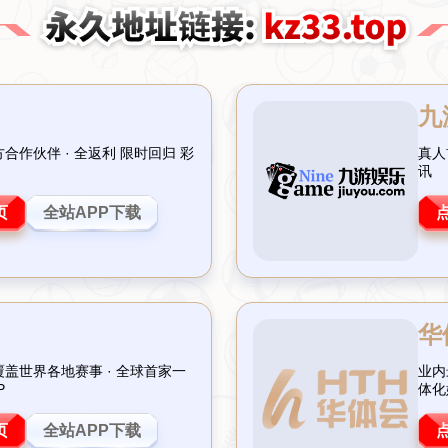
新闻中心
NEWS
：迈阿密国际中国行取消，未来合作欢迎联
发布时间：2026-08-08T00:10:02+08:00 信息来源：爱游戏体育 浏览次数：
，最终却未能如愿上演，这让无数期待见证梅西等球星风采的粉丝倍感失望
不仅是对活动取消的回应，更展现了他在体育赛事运营领域的专业自信。今
人选。