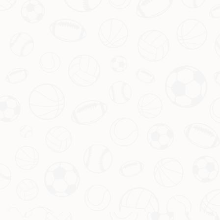
通过他的努力，或许下一次的足球盛宴
热门网站：
HTH Sports 华体会体育
上一篇：【欧冠】迈尼昂失误送礼，AC米兰客
下一篇：激烈对决！王楚钦孙颖莎与巴西组
爱游戏体育
地址：
内蒙古自治区通辽市霍林郭勒市珠斯花街道
邮箱：admin@en-ayxsports.com