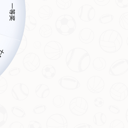
源又有执行力的专业人士，将扮演越来越重要
事的落地，那将是对中国足球文化的一次巨大
让我们对未来的合作充满期待。