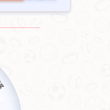
动的重要机会，但由于种种原因，如行程安
中国落地的复杂性。无论是文化差异还是商业
临时调整计划。例如，某顶级欧洲俱乐部几年
此类大型活动必须有强大的执行力和资源整合
经验，还与国内外多家俱乐部及机构建立了紧
涛对中国市场的深刻理解，让他能够精准把握
作伙伴的磨合。这些细节看似琐碎，却往往决
声，无疑是在向外界传递一个信号：如果有类
迷而言，能够在家门口看到世界级球星的表现